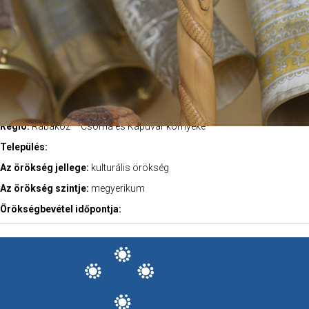
Régió:
Rábaköz – Csorna és Kapuvár környéke
Település:
Az örökség jellege:
kulturális örökség
Az örökség szintje:
megyerikum
Örökségbevétel időpontja: