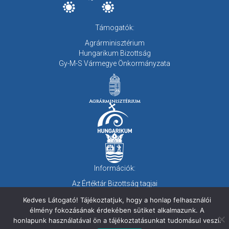
Támogatók:
Agrárminisztérium
Hungarikum Bizottság
Gy-M-S Vármegye Önkormányzata
Információk:
Az Értéktár Bizottság tagjai
Letölthető dokumentumok
Kedves Látogató! Tájékoztatjuk, hogy a honlap felhasználói
Adatvédelmi irányelvek
élmény fokozásának érdekében sütiket alkalmazunk. A
Impresszum
honlapunk használatával ön a tájékoztatásunkat tudomásul veszi.