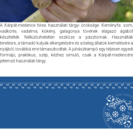
A Kárpát-medence híres használati tárgyi öröksége. Keményfa: som,
vadkörte, vadalma, kökény, galagonya tövének elágazó ágából
készítették. Nélkülözhetetlen eszköze a pásztornak. Használták
terelésre, a támadó kutyák elkergetésére és a beteg állatok kiemelésére a
nyájból, továbbá erre támaszkodtak. A juhászkampó egy teljesen egyedi
formájú, praktikus, szép, kézhez simuló, csak a Kárpát-medencére
jellemző használati tárgy.