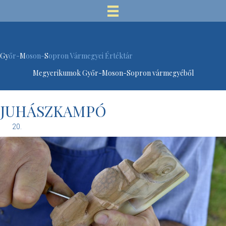
Gy
őr-
M
oson-
S
opron Vármegyei Értéktár
Megyerikumok Győr-Moson-Sopron vármegyéből
JUHÁSZKAMPÓ
20.