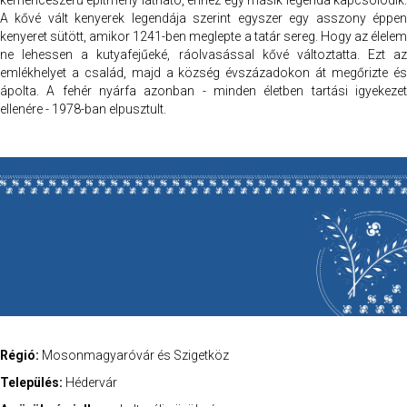
kemenceszerű építmény látható, ehhez egy másik legenda kapcsolódik.
A kővé vált kenyerek legendája szerint egyszer egy asszony éppen
kenyeret sütött, amikor 1241-ben meglepte a tatár sereg. Hogy az élelem
ne lehessen a kutyafejűeké, ráolvasással kővé változtatta. Ezt az
emlékhelyet a család, majd a község évszázadokon át megőrizte és
ápolta. A fehér nyárfa azonban - minden életben tartási igyekezet
ellenére - 1978-ban elpusztult.
Régió:
Mosonmagyaróvár és Szigetköz
Település:
Hédervár