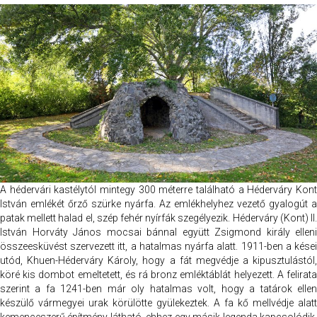
A hédervári kastélytól mintegy 300 méterre található a Héderváry Kont
István emlékét őrző szürke nyárfa. Az emlékhelyhez vezető gyalogút a
patak mellett halad el, szép fehér nyírfák szegélyezik. Héderváry (Kont) II.
István Horváty János mocsai bánnal együtt Zsigmond király elleni
összeesküvést szervezett itt, a hatalmas nyárfa alatt. 1911-ben a kései
utód, Khuen-Héderváry Károly, hogy a fát megvédje a kipusztulástól,
köré kis dombot emeltetett, és rá bronz emléktáblát helyezett. A felirata
szerint a fa 1241-ben már oly hatalmas volt, hogy a tatárok ellen
készülő vármegyei urak körülötte gyülekeztek. A fa kő mellvédje alatt