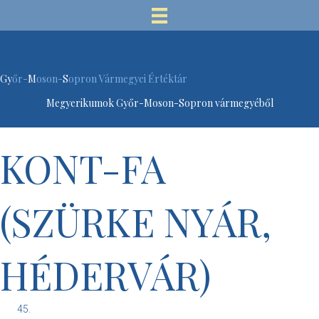
Gy
őr-
M
oson-
S
opron Vármegyei Értéktár
Megyerikumok Győr-Moson-Sopron vármegyéből
KONT-FA
(SZÜRKE NYÁR,
HÉDERVÁR)
45.