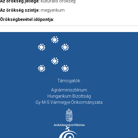
Az örökség jellege:
kulturális örökség
Az örökség szintje:
megyerikum
Örökségbevétel időpontja:
Támogatók:
Agrárminisztérium
Hungarikum Bizottság
Gy-M-S Vármegye Önkormányzata