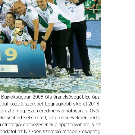
r Bajnokságban 2008 óta őrzi elsőségét, Európa
pat között szerepel. Legnagyobb sikerét 2013-
zerezte meg. Ezen eredményei hatására a Győri
kossal érte el sikereit, az utóbbi években pedig
ú stratégiai építkezésének alapját továbbra is az
ilabdától az NBI-ben szereplő második csapatig