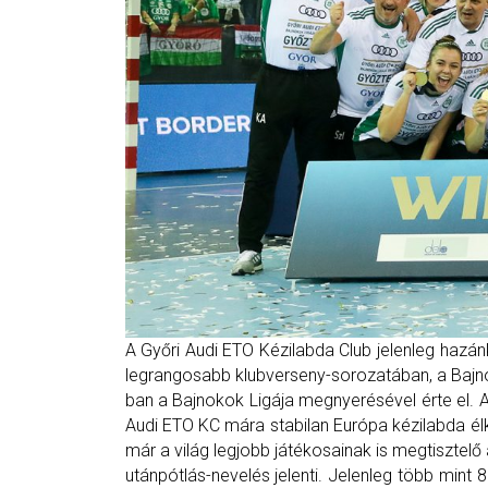
A Győri Audi ETO Kézilabda Club jelenleg hazá
legrangosabb klubverseny-sorozatában, a Bajn
ban a Bajnokok Ligája megnyerésével érte el.
Audi ETO KC mára stabilan Európa kézilabda élkl
már a világ legjobb játékosainak is megtisztelő 
utánpótlás-nevelés jelenti. Jelenleg több min