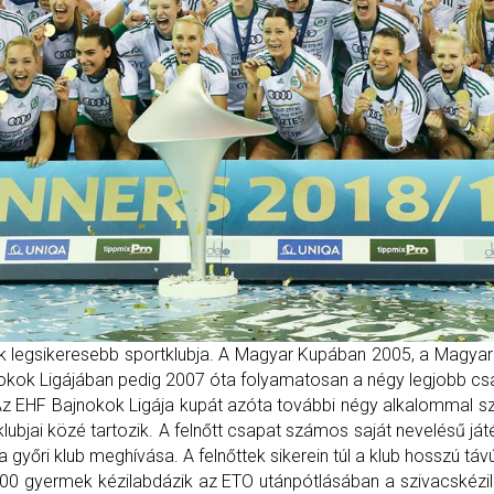
nk legsikeresebb sportklubja. A Magyar Kupában 2005, a Magya
okok Ligájában pedig 2007 óta folyamatosan a négy legjobb csa
 Az EHF Bajnokok Ligája kupát azóta további négy alkalommal s
ubjai közé tartozik. A felnőtt csapat számos saját nevelésű játé
a győri klub meghívása. A felnőttek sikerein túl a klub hosszú táv
t 800 gyermek kézilabdázik az ETO utánpótlásában a szivacskéz