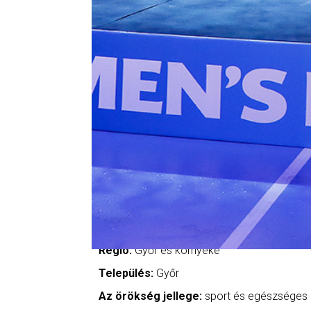
Régió:
Győr és környéke
Település:
Győr
Az örökség jellege:
sport és egészséges