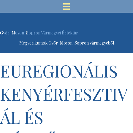
Gy
őr-
M
oson-
S
opron Vármegyei Értéktár
Megyerikumok Győr-Moson-Sopron vármegyéből
EUREGIONÁLIS
KENYÉRFESZTIV
ÁL ÉS