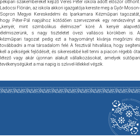
pékipari szakembereket képző Veres Péter iskola adott először otthont.
Ladocsi Flórián, az iskola akkori igazgatója kereste meg a Győr-Moson-
Sopron Megyei Kereskedelmi és Iparkamara Kézműipari tagozatát,
hogy Péter-Pál napjához kötődően szervezzenek egy rendezvényt a
„kenyér, mint szimbolikus élelmiszer” köré. A kenyér alapvető
élelmiszerünk, s nagy tiszteletet övezi vallásos körökben is. A
kézműipari tagozat pedig ezt a hagyományt kívánja megőrizni és
továbbadni a mai társadalom felé. A fesztivál hitvallása, hogy segíteni
kell a pékségek fejlődését, és sikeresebbé kell tenni a piacon régebb óta
létező vagy akár újonnan alakult vállalkozásokat, amelyek sütőipari
tevékenységüket a mai napig is szívvel-lélekkel végzik.