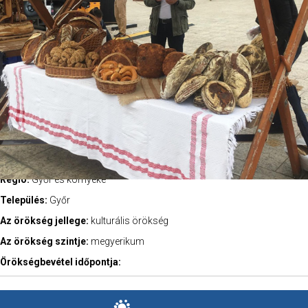
Régió:
Győr és környéke
Település:
Győr
Az örökség jellege:
kulturális örökség
Az örökség szintje:
megyerikum
Örökségbevétel időpontja: