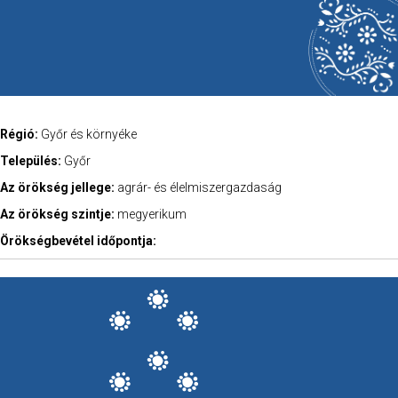
Régió:
Győr és környéke
Település:
Győr
Az örökség jellege:
agrár- és élelmiszergazdaság
Az örökség szintje:
megyerikum
Örökségbevétel időpontja: