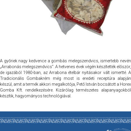
A győriek nagy kedvence a gombás melegszendvics, ismertebb nevén
„Arrabonás melegszendvics”. A hetvenes évek végén készítették először,
de igazából 1980-ban, az Arrabona ételbár nyitásakor vált ismertté. A
Tradicionális Gombakrém még most is eredeti receptúra alapján
készül, amit a termék akkori megalkotója, Pető István bocsátott a Horex
Gomba Kft. rendelkezésére. Kizárólag természetes alapanyagokból
készítik, hagyományos technológiával.