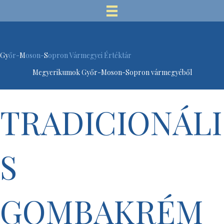
Gy
őr-
M
oson-
S
opron Vármegyei Értéktár
Megyerikumok Győr-Moson-Sopron vármegyéből
TRADICIONÁLI
S
GOMBAKRÉM