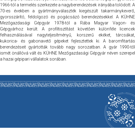
1966-tól a termelés szerkezete a nagyberendezések irányába tolódott. A
70-es években a gyártmányválaszték kiegészült takarmánykeverő,
gyorsszárító, feldolgozó és pogácsázó berendezésekkel. A KÜHNE
Mezőgazdasági Gépgyár 1978-tól a Rába Magyar Vagon- és
Gépgyárhoz került. A profiltisztítást követően különféle licencek
felhasználásával nagyteljesítményű, korszerű ekéket, tárcsákat,
kukorica- és gabonavető gépeket fejlesztettek ki. A baromfitartás
berendezéseit gyártották tovább nagy sorozatban. A gyár 1990-től
ismét önállóvá vált és KÜHNE Mezőgazdasági Gépgyár néven szerepel
a hazai gépipari vállalatok sorában.