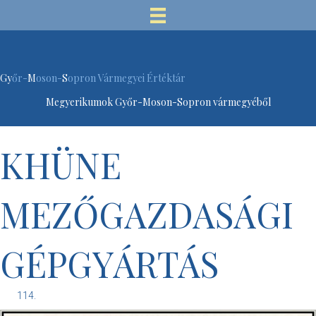
Gy
őr-
M
oson-
S
opron Vármegyei Értéktár
Megyerikumok Győr-Moson-Sopron vármegyéből
KHÜNE
MEZŐGAZDASÁGI
GÉPGYÁRTÁS
114.