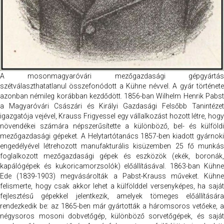
A mosonmagyaróvári mezőgazdasági gépgyártás
szétválaszthatatlanul összefonódott a Kühne névvel. A gyár története
azonban némileg korábban kezdődött. 1856-ban Wilhelm Henrik Pabst
a Magyaróvári Császári és Királyi Gazdasági Felsőbb Tanintézet
igazgatója vejével, Krauss Frigyessel egy vállalkozást hozott létre, hogy
növendékei számára népszerűsítette a különböző, bel- és külföldi
mezőgazdasági gépeket. A Helytartótanács 1857-ben kiadott gyárnoki
engedélyével létrehozott manufakturális kisüzemben 25 fő munkás
foglalkozott mezőgazdasági gépek és eszközök (ekék, boronák,
kapálógépek és kukoricamorzsolók) előállításával. 1863-ban Kühne
Ede (1839-1903) megvásárolták a Pabst-Krauss műveket. Kühne
felismerte, hogy csak akkor lehet a külfölddel versenyképes, ha saját
fejlesztésű gépekkel jelentkezik, amelyek tömeges előállítására
rendezkedik be: az 1865-ben már gyártották a háromsoros vetőeke, a
négysoros mosoni dobvetőgép, különböző sorvetőgépek, és saját