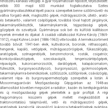
rendszerű kanalas vetőgép. A gyár folyamatosan fejlődött, terjeszkedett:
előbb 300 majd 600 munkást foglalkoztatva. Széles
gyártmányválasztékkal lépett piacra: szerepeltek benne szőlőművelő- és
váltva forgató ekék, magtisztító gépek, műtrágyaszórók, ültető-, arató-
és betakarító-, valamint cséplőgépek, továbbá lóval hajtott járgányok,
takarmányelőkészítők, takarmánykamrák, tejgazdasági gépek,
gőzgépek és szivattyúk. Gyártmányai sok bel- és külföldi kiállításon
nyertek érmeket és díjakat. A családi vállalkozást Kühne Károly (1869-
1912), majd Kühne Lóránt (1886-1963) vitte tovább. A termékszortiment
tovább bővült: 1941-ben ekék, kultivátorok, boronák, réthasogató,
hengerek, kapáló, vetőgépek, műtrágyaszórógépek, fűkaszálógép,
aratógépek, szénagereblyék, benzinmotorok, rosták, csigatriör,
konkolyválasztógépek, szecskavágók, tengeriszártépőgépek,
répavágók, kukoricamorzsolók, darálógépek, kalapácsmalom,
füllesztők, burgonyaosztályozó, burgonyazúzó, gyökmosógépek,
takarmánykamra-berendezések, szőlőzúzók, szőlőprések, csávázógép,
valamint répa- és burgonyapermetezőgép szerepeltek a listán. A
Mosonmagyaróvári Mezőgazdasági Gépgyárban az 1948-as
államosítást követően megszűnt a radiátor-, kazán- és kerékpárgyártás
és új mezőgazdasági gépek jelentették a gyár profilját. A régi
hagyományos kisüzemi gépek mellett megkezdődött a
traktorvontatású talajművelő, vető- és műtrágyaszóró gépek,
aratógépek, kazalozók, járvasilózó, kukorica betakarítógépek gyártása.