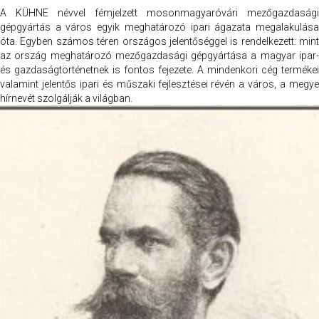
A KÜHNE névvel fémjelzett mosonmagyaróvári mezőgazdasági
gépgyártás a város egyik meghatározó ipari ágazata megalakulása
óta. Egyben számos téren országos jelentőséggel is rendelkezett: mint
az ország meghatározó mezőgazdasági gépgyártása a magyar ipar-
és gazdaságtörténetnek is fontos fejezete. A mindenkori cég termékei
valamint jelentős ipari és műszaki fejlesztései révén a város, a megye
hírnevét szolgálják a világban.